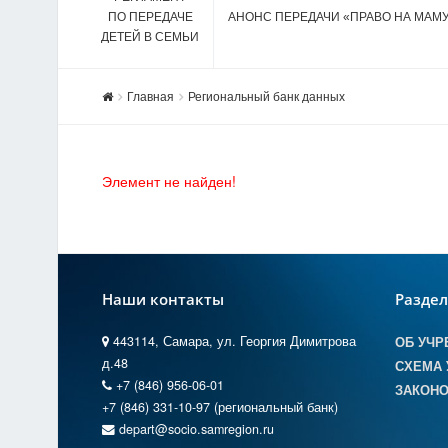
ПО ПЕРЕДАЧЕ
АНОНС ПЕРЕДАЧИ «ПРАВО НА МАМ
ДЕТЕЙ В СЕМЬИ
Главная
Региональный банк данных
Элемент не найден!
Наши контакты
Разде
443114, Самара, ул. Георгия Димитрова
ОБ УЧР
д.48
СХЕМА 
+7 (846) 956-06-01
ЗАКОНО
+7 (846) 331-10-97 (региональный банк)
depart@socio.samregion.ru