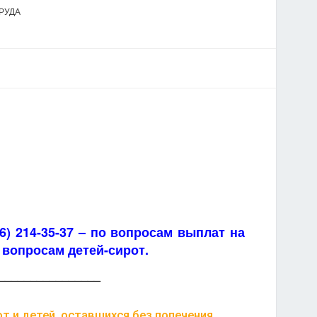
РУДА
846) 214-35-37 – по вопросам выплат на
вопросам детей-сирот.
________________
 и детей, оставшихся без попечения